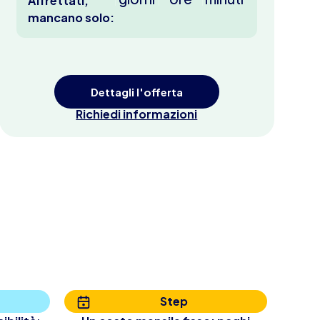
Affrettati,
mancano solo:
Dettagli l'offerta
Richiedi informazioni
Step