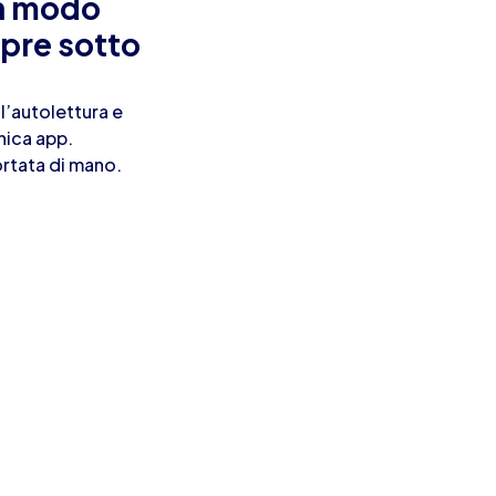
in modo
pre sotto
 l’autolettura e
nica app.
ortata di mano.