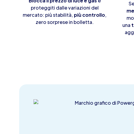
Blocca il prezzo di luce e gas
e
Se
proteggiti dalle variazioni del
me
mercato: più stabilità,
più controllo
,
mom
zero sorprese in bolletta.
una
t
aggi