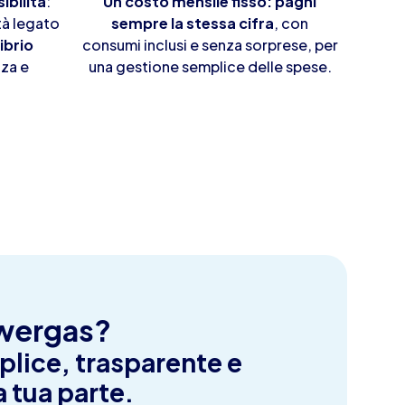
sibilità
:
Un costo mensile fisso: paghi
à legato
sempre la stessa cifra
, con
ibrio
consumi inclusi e senza sorprese, per
zza e
una gestione semplice delle spese.
wergas?
plice, trasparente e
 tua parte.