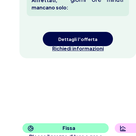
Affrettati,
mancano solo:
Dettagli l'offerta
Richiedi informazioni
Fissa