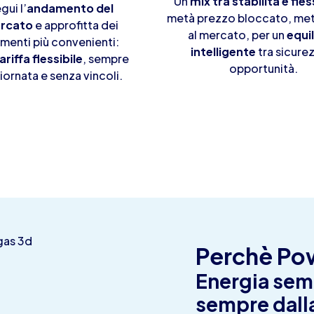
Un
mix tra stabilità e fles
gui l’
andamento del
metà prezzo bloccato, met
rcato
e approfitta dei
al mercato, per un
equil
enti più convenienti:
intelligente
tra sicure
ariffa flessibile
, sempre
opportunità.
ornata e senza vincoli.
Perchè Po
Energia sem
sempre dalla