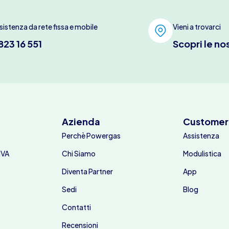
sistenza da rete fissa e mobile
Vieni a trovarci
823 16 551
Scopri le no
Azienda
Customer
Perchè Powergas
Assistenza
IVA
Chi Siamo
Modulistica
Diventa Partner
App
Sedi
Blog
Contatti
Recensioni