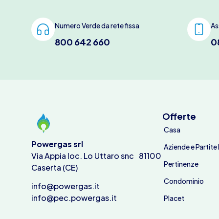
Numero Verde da rete fissa
As
800 642 660
0
Offerte
Casa
Powergas srl
Aziende e Partite 
Via Appia loc. Lo Uttaro snc 81100
Pertinenze
Caserta (CE)
Condominio
info@powergas.it
info@pec.powergas.it
Placet