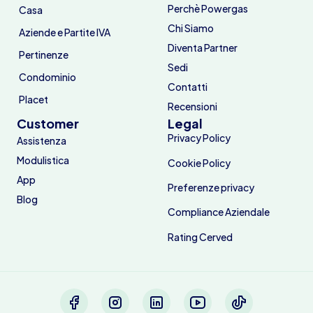
Perchè Powergas
Casa
Chi Siamo
Aziende e Partite IVA
Diventa Partner
Pertinenze
Sedi
Condominio
Contatti
Placet
Recensioni
Customer
Legal
Privacy Policy
Assistenza
Modulistica
Cookie Policy
App
Preferenze privacy
Blog
Compliance Aziendale
Rating Cerved