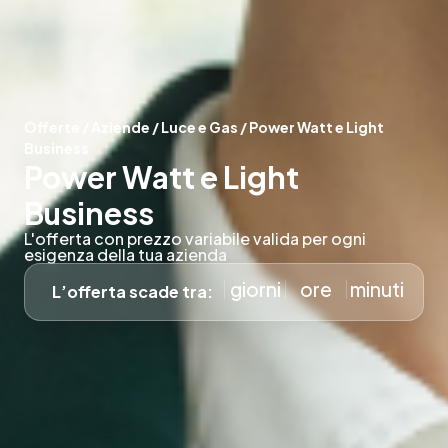
Offerte
/
Aziende
/
Luce e Gas
/
Power Watt e Light
Business
Power Watt e Light
Business
L'offerta con prezzo variabile valida per ogni
esigenza della tua azienda
giorni
ore
minuti
L’offerta scade tra: