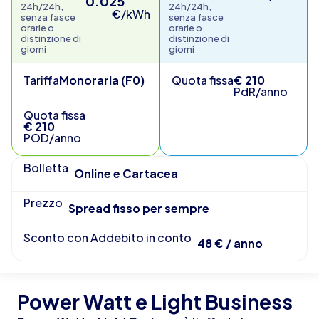
0.025
24h/24h,
24h/24h,
€/kWh
senza fasce
senza fasce
orarie o
orarie o
distinzione di
distinzione di
giorni
giorni
Tariffa
Monoraria (F0)
Quota fissa
€ 210
PdR/anno
Quota fissa
€ 210
POD/anno
Bolletta
Online e Cartacea
Prezzo
Spread fisso per sempre
Sconto con Addebito in conto
48 € / anno
Power Watt e Light Business