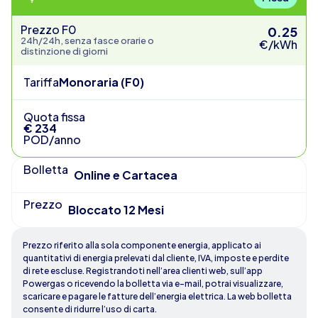
Prezzo F0
0.25
24h/24h, senza fasce orarie o
€/kWh
distinzione di giorni
Tariffa
Monoraria (F0)
Quota fissa
€ 234
POD/anno
Bolletta
Online e Cartacea
Prezzo
Bloccato 12 Mesi
Prezzo riferito alla sola componente energia, applicato ai
quantitativi di energia prelevati dal cliente, IVA, imposte e perdite
di rete escluse. Registrandoti nell’area clienti web, sull’app
Powergas o ricevendo la bolletta via e-mail, potrai visualizzare,
scaricare e pagare le fatture dell’energia elettrica. La web bolletta
consente di ridurre l’uso di carta.