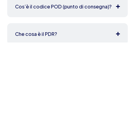
Cos’è il codice POD (punto di consegna)?
Che cosa è il PDR?
Che cosa è il coefficiente C?
Passa a Powergas
Altre offerte per te