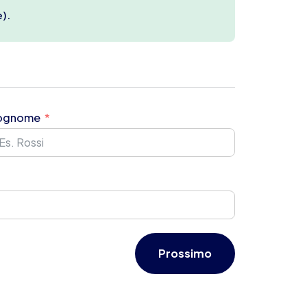
e).
ognome
Prossimo