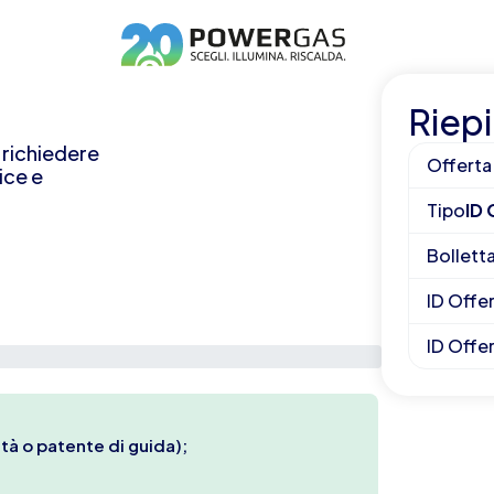
Riepi
r richiedere
Offerta
ice e
Tipo
ID
Bollett
ID Offe
ID Offe
tà o patente di guida);