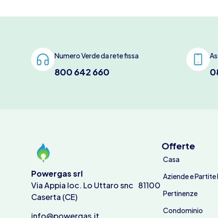
Numero Verde da rete fissa
As
800 642 660
0
Offerte
Casa
Powergas srl
Aziende e Partite 
Via Appia loc. Lo Uttaro snc 81100
Pertinenze
Caserta (CE)
Condominio
info@powergas.it