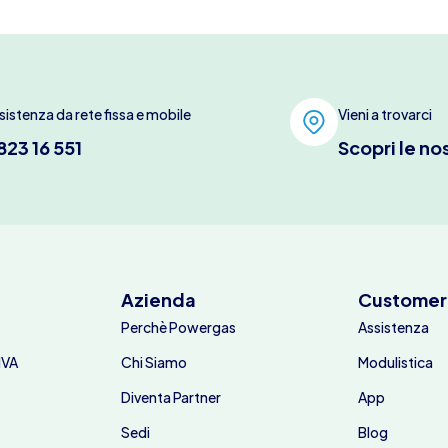
sistenza da rete fissa e mobile
Vieni a trovarci
823 16 551
Scopri le no
Azienda
Customer
Perchè Powergas
Assistenza
IVA
Chi Siamo
Modulistica
Diventa Partner
App
Sedi
Blog