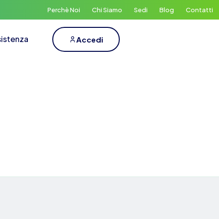
Perchè Noi
Chi Siamo
Sedi
Blog
Contatti
istenza
Accedi