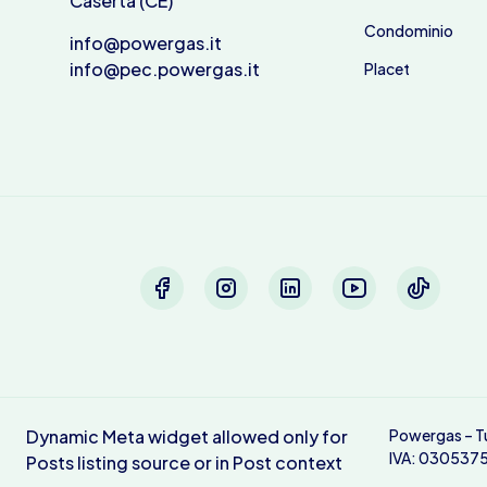
Caserta (CE)
Condominio
info@powergas.it
info@pec.powergas.it
Placet
Dynamic Meta widget allowed only for
Powergas – Tutt
IVA: 030537
Posts listing source or in Post context