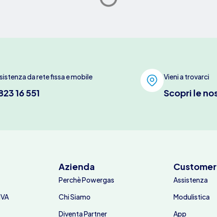
sistenza da rete fissa e mobile
Vieni a trovarci
823 16 551
Scopri le no
Azienda
Customer
Perchè Powergas
Assistenza
IVA
Chi Siamo
Modulistica
Diventa Partner
App