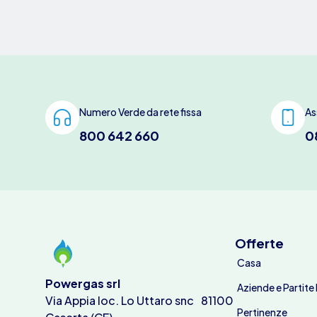
Numero Verde da rete fissa
As
800 642 660
0
Offerte
Casa
Powergas srl
Aziende e Partite 
Via Appia loc. Lo Uttaro snc 81100
Pertinenze